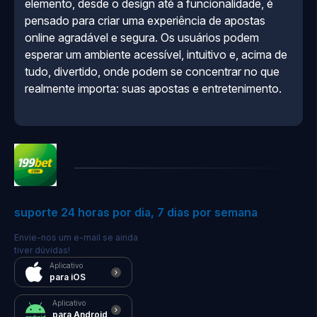
elemento, desde o design até a funcionalidade, é
pensado para criar uma experiência de apostas
online agradável e segura. Os usuários podem
esperar um ambiente acessível, intuitivo e, acima de
tudo, divertido, onde podem se concentrar no que
realmente importa: suas apostas e entretenimento.
suporte 24 horas por dia, 7 dias por semana
Envie-nos um e-mail se ainda
tiver dúvidas!
Aplicativo
para iOS
Aplicativo
para Android