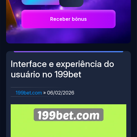
Receber bônus
Interface e experiência do
usuário no 199bet
199bet.com
»
06/02/2026