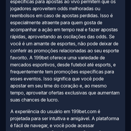
específicas para apostas ao vivo permitem que os
jogadores aproveitem odds melhoradas ou
reembolsos em caso de apostas perdidas. Isso é
especialmente atraente para quem gosta de
acompanhar a ação em tempo real e fazer apostas
rápidas, aproveitando as oscilações das odds. Se
você é um amante de esportes, não pode deixar de
conferir as promoções relacionadas ao seu esporte
favorito. A 199bet oferece uma variedade de
mercados esportivos, desde futebol até esports, e
frequentemente tem promoções específicas para
esses eventos. Isso significa que você pode
apostar em seu time do coração e, ao mesmo
tempo, aproveitar ofertas exclusivas que aumentam
suas chances de lucro.
A experiência do usuário em 199bet.com é
projetada para ser intuitiva e amigável. A plataforma
é fácil de navegar, e você pode acessar