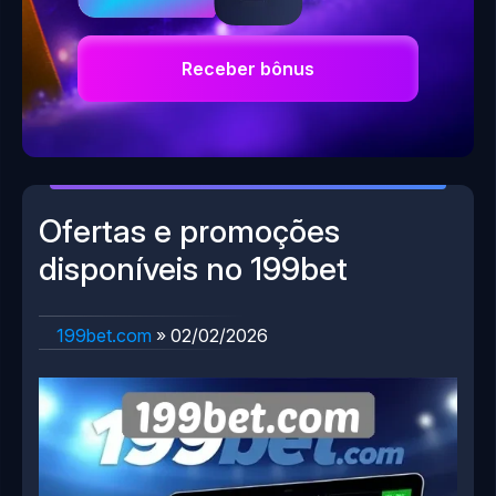
Receber bônus
Ofertas e promoções
disponíveis no 199bet
199bet.com
»
02/02/2026