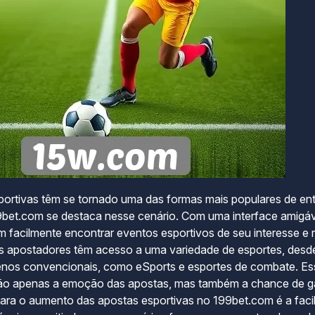
ortivas têm se tornado uma das formas mais populares de entr
9bet.com se destaca nesse cenário. Com uma interface amigá
 facilmente encontrar eventos esportivos de seu interesse e r
 apostadores têm acesso a uma variedade de esportes, desde o
nos convencionais, como eSports e esportes de combate. Ess
o apenas a emoção das apostas, mas também a chance de ganha
para o aumento das apostas esportivas no 199bet.com é a facil