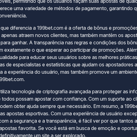
óveis, permitindo que os usuários façam suas apostas de qual
erece uma variedade de métodos de pagamento, garantindo que
onveniência.
que diferencia a 199bet.com é a oferta de bônus e promoções
o apenas atraem novos clientes, mas também mantêm os apost
para ganhar. A transparência nas regras e condições dos bôn
am exatamente o que esperar ao participar de promoções. Alé
alidade para educar seus usuários sobre as melhores práticas 
cas de especialistas e estatísticas que ajudam os apostadore
a a experiência do usuário, mas também promove um ambiente
199bet.com.
tiliza tecnologia de criptografia avançada para proteger as in
 todos possam apostar com confiança. Com um suporte ao clien
podem obter ajuda sempre que necessário. Em resumo, a 199be
das apostas esportivas. Com uma experiência de usuário exce
om a segurança e a transparência, é fácil ver por que tanto
 apostas favorita. Se você está em busca de emoção e oportu
efinitivamente um site a ser explorado.