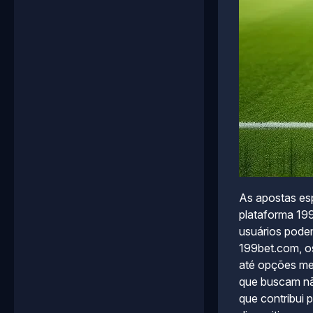
As apostas esp
plataforma 19
usuários podem
199bet.com, os
até opções me
que buscam nã
que contribui 