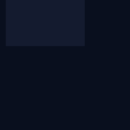
suporte 24 horas por dia, 7 dias por semana