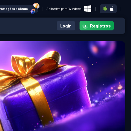
romoções e bônus
Aplicativo para Windows
+
Login
Registros